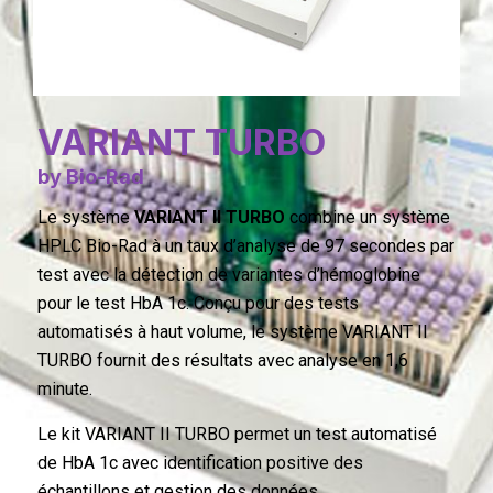
VARIANT TURBO
by Bio-Rad
Le système
VARIANT II TURBO
combine un système
HPLC Bio-Rad à un taux d’analyse de 97 secondes par
test avec la détection de variantes d’hémoglobine
pour le test HbA 1c. Conçu pour des tests
automatisés à haut volume, le système VARIANT II
TURBO fournit des résultats avec analyse en 1,6
minute.
Le kit VARIANT II TURBO permet un test automatisé
de HbA 1c avec identification positive des
échantillons et gestion des données.