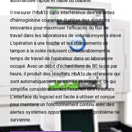
automatisée rapide et fiable du diabète.
Il mesurer l’HbA1c sans interférence des variantes
d’hémoglobine courantes. Il utilise des solutions
innovantes pour maximiser l’efficacité du flux de
travail dans les laboratoires de volume moyen à élevé.
L’opération à une touche et les changements de
tampon à la volée réduisent considérablement le
temps de travail de l’opérateur dans un laboratoire
occupé. Avec un débit d’échantillons de 80 tests par
heure, il produit des résultats HbA1c de référence qui
sont automatiquement examinés et signalés, ce qui
simplifie considérablement l’examen des résultats.
L’interface du logiciel est facile à utiliser et conçue
pour maintenir un fonctionnement continu avec des
alertes systèmes opportuns avant qu’un problème ne
survienne.