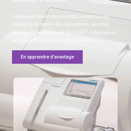
diabétologie, le laboratoire…
L’analyseur fournit des résultats conformes aux
standards de qualité des laboratoires, reconnus
2,3
pour améliorer la prise de décision
, l’observance
des patients et l’évolution de la maladie.
En apprendre d'avantage