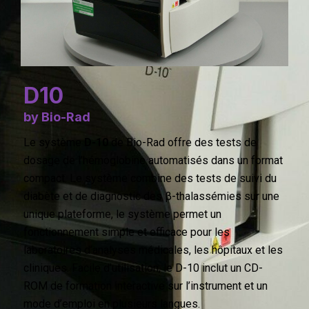
D10
by Bio-Rad
Le système
D-10
de Bio-Rad offre des tests de
dosage de l’hémoglobine automatisés dans un format
compact. Le système combine des tests de suivi du
diabète et de diagnostic des β-thalassémies sur une
unique plateforme, le système permet un
fonctionnement simple et efficace pour les
laboratoires d’analyses médicales, les hôpitaux et les
cliniques. Facile d’utilisation, le D-10 inclut un CD-
ROM de formation interactive sur l’instrument et un
mode d’emploi en plusieurs langues.