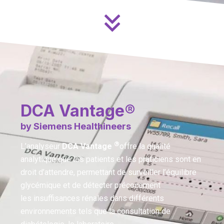
DCA Vantage®
by Siemens Healthineers
®
L’analyseur
DCA Vantage
offre la qualité
analytique que les patients et les praticiens sont en
droit d’attendre, permettant de surveiller l’équilibre
glycémique et de détecter précocement
les insuffisances rénales dans différents
environnements tels que la consultation de